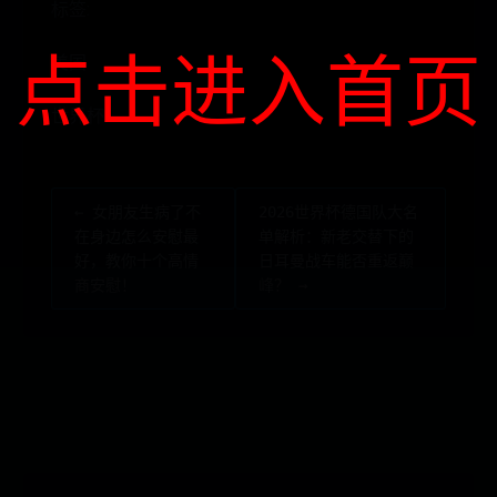
标签:
点击进入首页
美国
世界杯
← 女朋友生病了不
2026世界杯德国队大名
在身边怎么安慰最
单解析：新老交替下的
好，教你十个高情
日耳曼战车能否重返巅
商安慰！
峰？ →