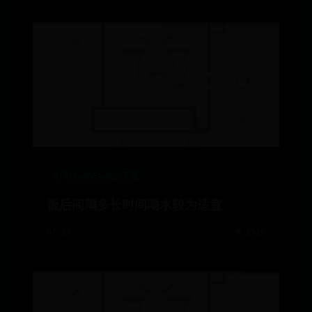
office365admin下载
饭后间隔多长时间喝水较为适宜
07-24
👁️ 2526