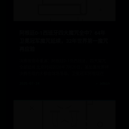
阿根廷0-1西班牙四大魔咒全中？64年
卫冕冠军魔咒延续，32年世界第一魔咒
再应验
决赛夜宿命重演：阿根廷0-1负西班牙，四大魔咒
全部延续 北京时间2026年7月20日，美加墨世界杯
决赛在纽约大都会球场落幕。卫冕冠军阿根廷在
2026-07-24
✍️ admin