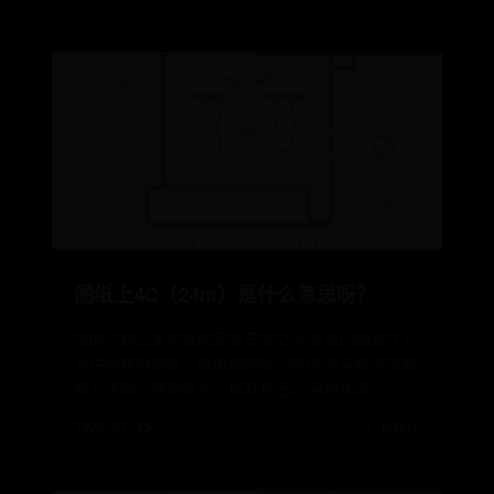
图纸上4C（24m）是什么意思呀？
您的问题已发布您的回答已提交 大多数问题会在7
分钟内获得回答，感谢您的耐心等待 恭喜获得答题
积分奖励，帮助他人，成就自己。 采纳优质
2026-07-25
✍️ admin