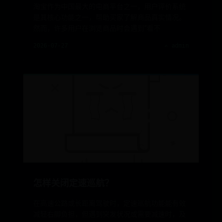
淘宝作为中国最大的电商平台之一，用户评价系统
是其核心功能之一，帮助买家了解商品真实情况。
然而，许多用户在浏览商品时会遇到“看不
2026-07-27
✍️ admin
怎样关闭定速巡航？
在高速公路或长距离驾驶时，定速巡航功能能有效
减轻右脚负担，但遇到突发状况或需要减速时，及