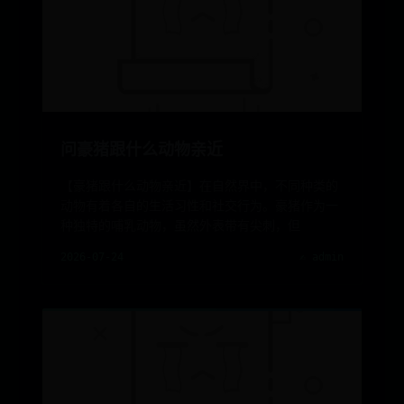
问豪猪跟什么动物亲近
【豪猪跟什么动物亲近】在自然界中，不同种类的
动物有着各自的生活习性和社交行为。豪猪作为一
种独特的哺乳动物，虽然外表带有尖刺，但
2026-07-24
✍️ admin