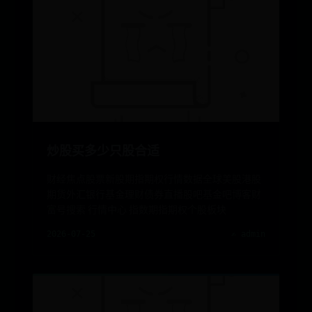
炒股买多少只股合适
财经焦点股票新股期指期权行情数据全球美股港股
期货外汇银行基金理财债券直播股吧基金吧博客财
富号搜索 行情中心 指数期指期权个股板块
2026-07-25
✍️ admin