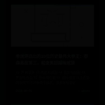
拳迷评选出的20位历史最伟大拳王：泰
森高居第三，帕奎奥超越梅威瑟
16. 乔·弗雷泽 15. 杰克·约翰逊 14. 马文·哈格勒 13.
罗伯特·杜兰 12. 乔治·福尔曼 11. 威利·佩普 以上是第
20到第11位的拳击手排名，很多年轻爱好
2026-08-01
✍️ admin