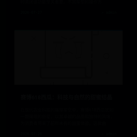
时关闭该功能至关重要。不同车型的操作方
2026-07-27
✍️ admin
赛博618西瓜：科技与自然的甜蜜结晶
在现代农业科技的璀璨星空中，赛博618西瓜犹如
一颗耀眼的新星，以其卓越的品质和独特的风味，
为消费者带来了前所未有的甜蜜体验。这款由
2026-07-26
✍️ admin