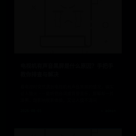
电视机有声音黑屏是什么原因？手把手
教你排查与解决
看电视时突然遇到电视机有声音黑屏的情况，确实
让人恼火 —— 能听到台词或背景音乐，屏幕却一片
漆黑，既影响观影体验，又让人摸不清问
2026-08-01
✍️ admin