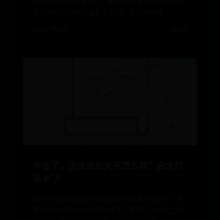
中彩票头奖到底有多难。彩票的玩法是从 n 个号码
组成的号码池中开出 k 个号码，且不计顺序
2026-08-03
✍️ admin
毕业了，团员组织关系怎么转？最全指
南来了
毕业季即将来临首先预祝同学们圆满完成学业！在
即将进入新的学校深造或者走上新的工作岗位之际