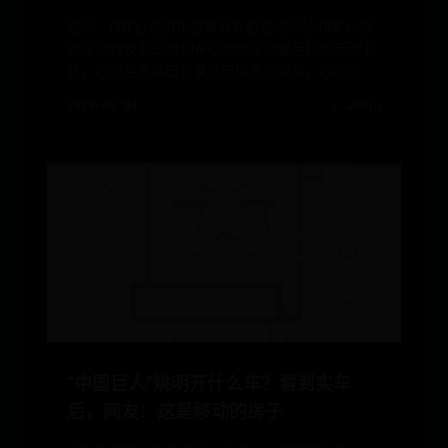
提示：DNF心悦俱乐部每月礼包活动地址 DNF心悦
俱乐部特权怎么领:DNF心悦俱乐部每月礼包活动上
线，心悦会员每日登录还可以参加抽奖，心动的
2026-08-04
✍️ admin
“中国巨人”姚明开什么车？看到实车
后，网友：这是移动的房子