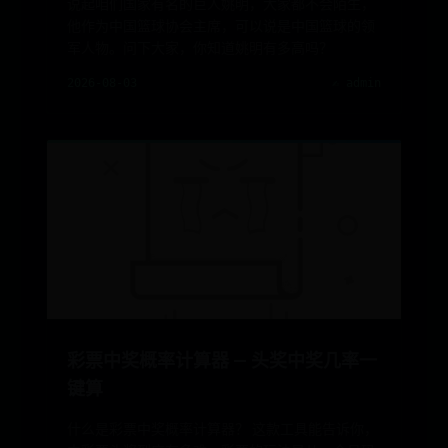
说起咱们国家有名的巨人姚明，大家都不会陌生，
他作为中国篮球协会主席，可以说是中国篮球的领
军人物。问下大家，你知道姚明有多高吗？
2026-08-03
✍️ admin
彩票中奖概率计算器 — 头奖中奖几率一
键算
什么是彩票中奖概率计算器？ 这款工具能告诉你，