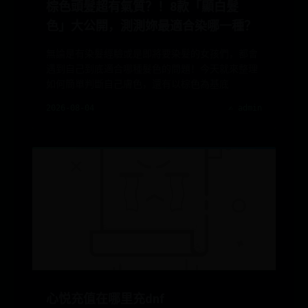
棕色頭髮超有氣質？！8款「顯白髮
色」大公開，測測妳最適合染哪一種？
無論是有染髮經驗或是即將要染髮的女孩們，都會
遇到自己到底適合哪種髮色的問題！今天就來整理
如何簡單判斷自己膚色，還有以棕色為基底
2026-08-04
✍️ admin
心悦充值在哪里充dnf