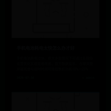
手机电池耗电太快怎么办才好
手机电池耗电过快，绝大多数情况下可通过系统级
设置优化实现显著改善。官方数据显示，合理调整
屏幕亮度与超时时间可降低整机功耗18%—25%
2026-07-30
✍️ admin