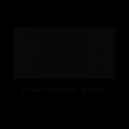
团员们记得 做好团员档案和组织关系转接
2026-08-02
✍️ admin
NIRVANA中文(简体)翻译：剑桥词典
我的词汇表 把nirvana添加到下面的一个词汇表
中，或者创建一个新词汇表。 {{#verifyErrors}}
{{message}} {{/verifyErrors}} {{^verifyErrors}}
{{#message}} {{message}}
2026-08-02
✍️ admin