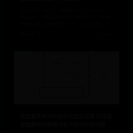
在运营近二十年后，《魔兽世界》（World of
Warcraft）依然是全球最受欢迎的大型多人在线角
色扮演游戏（MMORPG）之一。进入2025年，尽
管游戏依旧
2026-07-28
✍️ admin
淘宝看不到评价的评论怎么回事 如何查
看隐藏评价和解决看不到评价的问题