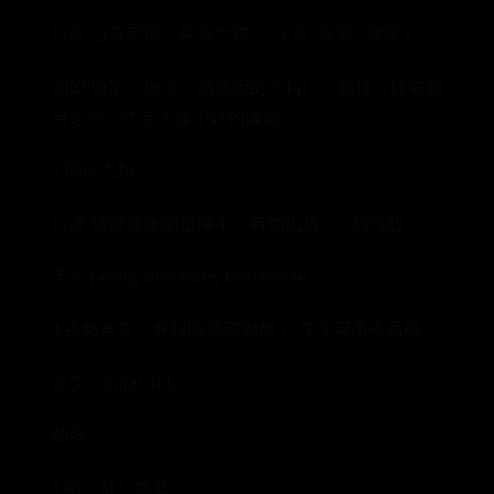
引證 山有苞櫟，隰有六駮。 《詩 · 秦風 · 晨風》
例如 櫟散（櫟木一類無用的木料）；櫟樗（比喻無
用之材。作為才質不好的謙詞）
3.欄杆之類。
引證 建章宮後閣重櫟中，有物出焉。 《史記》
英文 railing; banisters; balustrade;
4.古都邑名，春秋時鄭國別都 ，在今河南省禹縣。
英文 capital of Li;
動詞
1.刮；敲；搏擊。