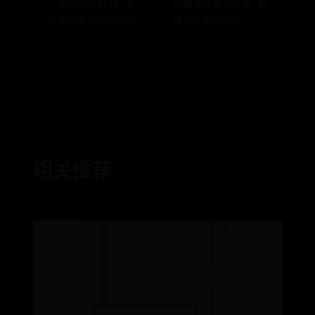
← 化妝師監製10 大
尼康单反怎么开机 尼
防曬粉底推薦排行榜
康单反怎么充电 →
相关推荐