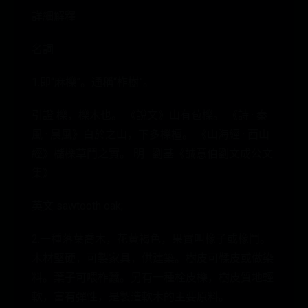
詳細解釋
名詞
1.即“麻櫟”。通稱“柞樹”。
引證 櫟，櫟木也。 《說文》山有苞櫟。 《詩 · 秦
風 · 晨風》白於之山，下多櫟檀。 《山海經 · 西山
經》櫧櫟草鬥之實。 明 · 劉基《誠意伯劉文成公文
集》
英文 sawtooth oak;
2.一種落葉喬木，花黃褐色，果實叫橡子或橡鬥。
木材堅硬，可製家具，供建築。樹皮可鞣皮或做染
料。葉子可喂柞蠶。另有一種栓皮櫟，樹皮質地輕
軟，富有彈性，是製造軟木的主要原料。