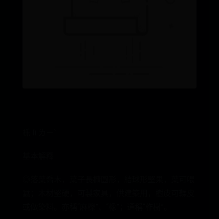
栎 lì ㄌㄧˋ
基本解釋
◎落葉喬木，葉子長橢圓形，結球形堅果，葉可喂
蠶；木材堅硬，可製家具，供建築用，樹皮可鞣皮
或做染料。亦稱“麻櫟”、“橡”；通稱“柞樹”。