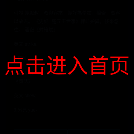
引證 嫂厭叔，叔與客來，嫂詳為羹盡，櫟釜，賓客
以故去。 《史記 · 楚元王世家》櫟雌妒異，倏來忽
往。 潘嶽《射雉賦》
英文 strike;
点击进入首页
2.齧咬。
引證 以牙櫟之，裁斷皮出血。 《藝文類聚》引
《廣誌》
英文 chew;
3.另見 yuè。