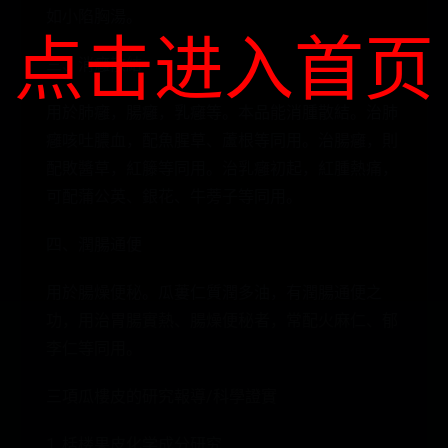
如小陷胸湯。
点击进入首页
三、消癰散結
用於肺癰，腸癰，乳癰等。本品能消腫散結。治肺
癰咳吐膿血，配魚腥草、蘆根等同用。治腸癰，則
配敗醬草，紅籐等同用。治乳癰初起，紅腫熱痛，
可配蒲公英、銀花、牛蒡子等同用。
四、潤腸通便
用於腸燥便秘。瓜蔞仁質潤多油，有潤腸通便之
功，用治胃腸實熱、腸燥便秘者，常配火麻仁、郁
李仁等同用。
三項瓜樓皮的研究報導/科學證實
1. 栝楼果皮化学成分研究