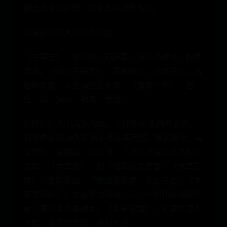
開出瓜蔞皮針劑、瓜蔞皮中成藥系列。
瓜樓皮的四大功效及好處
《中藥志》：滌痰結，舒肝鬱。治痰熱咳嗽，胸脅
作痛。《四川中藥志》：潤肺降氣，止咳祛痰。治
咽喉疼痛，大便燥結及乳癰。《廣東中藥》：治
吐、衄，燥渴，咽痛，便結。
清肺化痰;利氣寬胸散結。主肺熱咳嗽;胸脅痞痛，
咽喉腫痛;乳癖乳乳癰本品甘寒而潤，微苦降洩，善
清肺熱，潤肺燥，滌痰濁，「故於熱燥之痰為對待
之劑」《本草述》。能「通胸膈之痹塞」《本草正
義》而寬胸散結，「故結胸胸痹，非此不治」《本
草思辨錄》。亦能散結消癰，凡「一切肺癰腸癰乳
癰之屬火者尤為相宜」《本草便讀》。甘寒質潤入
大腸，能潤燥滑腸，通利大便。