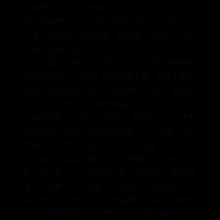
“潤肺燥、降火、治咳嗽、滌痰結、止消渴、利大
便、消癰腫瘡毒”。瓜蔞籽炒用：“補虛勞口乾、潤
心肺、治吐血、腸風瀉血、赤白痢、手面皺”。瓜
蔞為藥食兼用產品，其根塊，全瓜蔞、蔞皮、蔞仔
均可入藥，其中根塊、蔞仔又是營養食品和保健食
品的理想用材，具有廣闊的市場前景。藥食瓜蔞入
藥部分為全果含瓜蔞、天花粉根塊、蔞皮、蔞籽四
部分。對心血管系統具有擴張冠脈、抗心肌缺血，
改善微迴圈，抑制血小板聚集，耐缺氧，抗心律失
常等作用，對消化系統有抗潰瘍、瀉下作用。《本
草綱目》記載：瓜蔞藥性、味甘、微苦、性寒、歸
肺、胃、大腸徑，清熱化痰，寬胸散結、潤燥滑
腸、痛瘡腫毒。主治熱病口渴，消渴多飲，肺熱燥
咳，瘡瘍腫毒。全瓜蔞：清熱散結、潤肺化痰，滑
腸通便實用中草藥大全353頁記載。瓜蔞皮：清肺
化痰，寬胸利氣實用中草藥大全353頁記載目前已