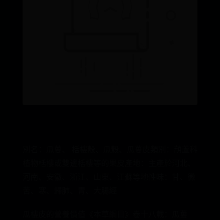
別名：瓜蔞、 栝樓殼、瓜殼、瓜蔞皮類別：葫蘆科
植物栝樓或雙邊栝樓等的果皮產地：主產於河北、
河南、安徽、浙江、山東、江蘇等地性味：甘、微
苦、寒、歸肺、胃、大腸經
瓜樓皮的營養價值《本草綱目》卷十八載：瓜蔞