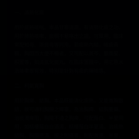
一、清熱化痰
用於痰熱咳喘。本品甘寒清潤，有清肺化痰之功，
用於肺熱咳嗽，痰稠不易咯出之證。可單用，臨床
常配知母、浙貝母等同用。若痰熱內結，咳痰黃
稠，胸悶而大便不暢者，又可配以黃芩、膽南星、
枳實等，如清氣化痰丸。在臨床實踐中，用它熬水
治咳嗽很有效，特別是針對有痰的陣咳等。
二、利氣寬胸
用於胸痺、結胸。本品既能清化痰熱，又能寬胸散
結，故可通利胸膈之痺塞，為治胸痺、結胸要藥。
治痰濁痺阻，胸陽不通之胸痺，可配薤白、半夏同
用，如栝樓薤白白酒湯，栝樓薤白半夏湯。治痰熱
結胸，胸膈痞滿，按之則痛者，則配黃連、半夏，