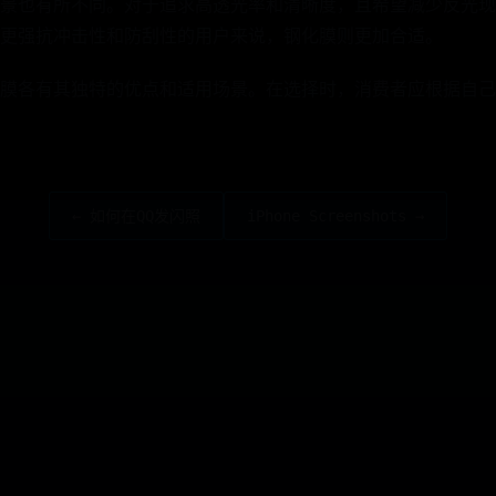
景也有所不同。对于追求高透光率和清晰度，且希望减少反光现
更强抗冲击性和防刮性的用户来说，钢化膜则更加合适。
膜各有其独特的优点和适用场景。在选择时，消费者应根据自己
← 如何在QQ发闪照
iPhone Screenshots →