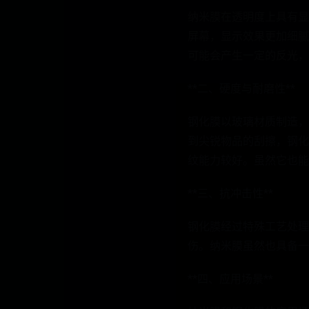
纳米膜在透明度上具有显
屏幕，显示效果更加细腻
可能会产生一定的反光，
**二、硬度与耐磨性**
钢化膜以玻璃材质制造，
到尖锐物品的刮擦，钢化
纹能力较好。虽然它也能
**三、抗冲击性**
钢化膜经过特殊工艺处理
伤。纳米膜虽然也具备一
**四、应用场景**