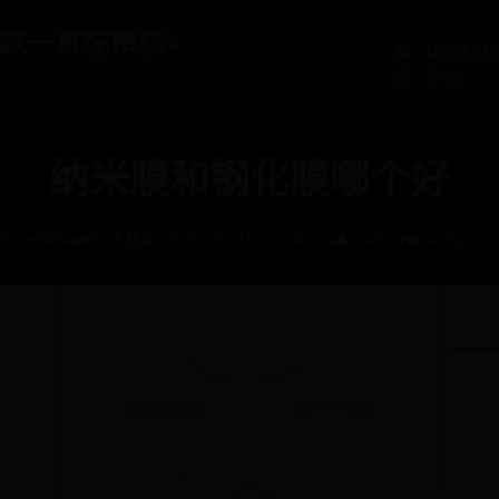
5提款一直在审核-
首
beat3
页
平台
纳米膜和钢化膜哪个好
ffice365admin下载
📅 2025-08-15 02:48:33
👤 admin
👁️ 4303
💡 3