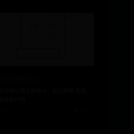
beat365亚洲手机平台
世界杯32强主帅薪水：勒夫称霸 竟是
垫底者19倍
07-28
👁️ 7542