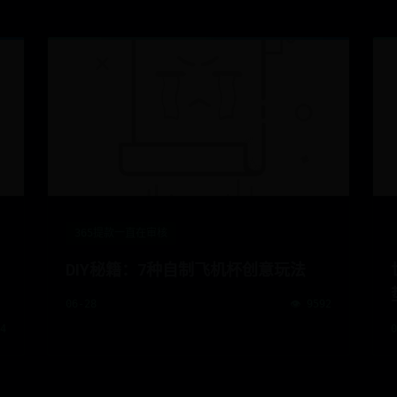
365提款一直在审核
DIY秘籍：7种自制飞机杯创意玩法
06-28
👁️ 9592
24