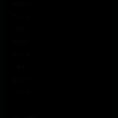
查字组词
古诗大全
谜语大全
查歇后语
书法字帖
查百家姓
查文言文
英文单词
查 询
鞣开头的成语