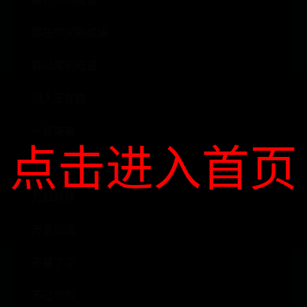
鞣在中间的成语
鞣结尾的成语
别人正在搜
一息奄奄
点击进入首页
一表堂堂
万目睽睽
万里迢迢
不甚了了
不过尔尔