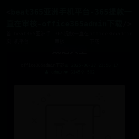
<
beat365亚洲手机平台-365提款一
直在审核-office365admin下载
/>
首
beat365亚洲手
365提款一直在
office365admin
页
机平台
审核
下载
成语大全
office365admin下载
📅 2025-06-27 23:56:17
👤 admin
👁️ 6145
💡 502